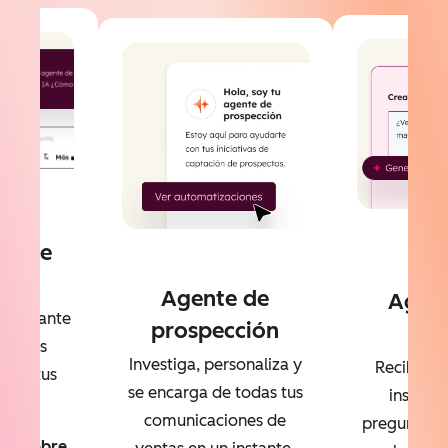
Be
te de
ntes
Agente de
Agent
l instante
prospección
dat
 de las
Investiga, personaliza y
Recibe re
s de tus
se encarga de todas tus
instant
ntes
comunicaciones de
preguntas e
Sobre