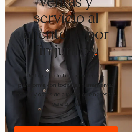
ventas y
servicio al
cliente — por
fin juntos
Unifica a todo tu equipo en una
plataforma con todas las
herramientas
con IA y datos de clientes que necesitas
para crecer.